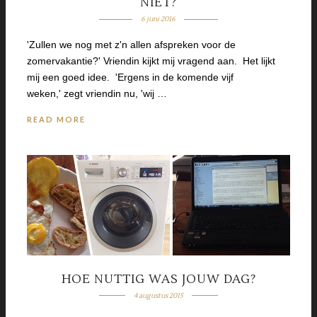
NIET?
6 juni 2016
'Zullen we nog met z'n allen afspreken voor de
zomervakantie?' Vriendin kijkt mij vragend aan. Het lijkt
mij een goed idee. 'Ergens in de komende vijf
weken,' zegt vriendin nu, 'wij …
READ MORE
HOE NUTTIG WAS JOUW DAG?
4 augustus 2015